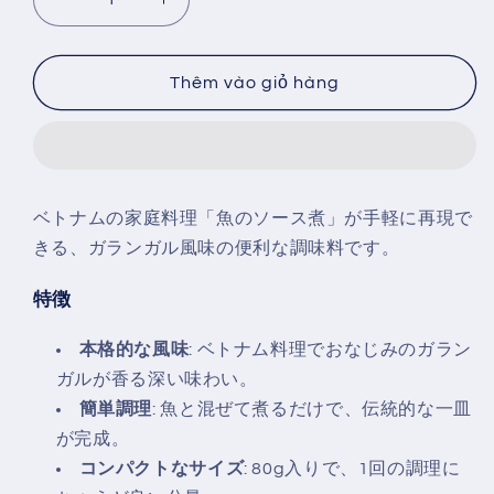
Giảm
Tăng
số
số
lượng
lượng
của
của
Thêm vào giỏ hàng
FISH
FISH
SIMMERING
SIMMERING
SAUCE
SAUCE
WITH
WITH
GALANGAL
GALANGAL
ベトナムの家庭料理「魚のソース煮」が手軽に再現で
80G
80G
きる、ガランガル風味の便利な調味料です。
特徴
本格的な風味
: ベトナム料理でおなじみのガラン
ガルが香る深い味わい。
簡単調理
: 魚と混ぜて煮るだけで、伝統的な一皿
が完成。
コンパクトなサイズ
: 80g入りで、1回の調理に