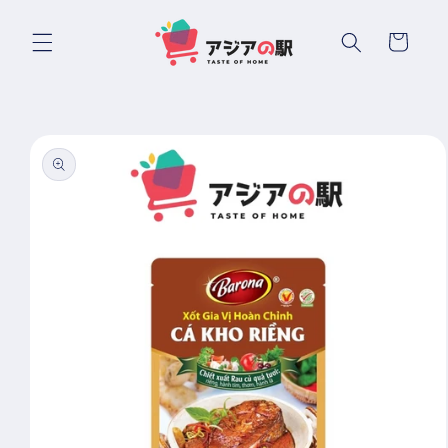
Chuyển
đến nội
Giỏ
dung
hàng
Chuyển
đến
thông
tin sản
phẩm