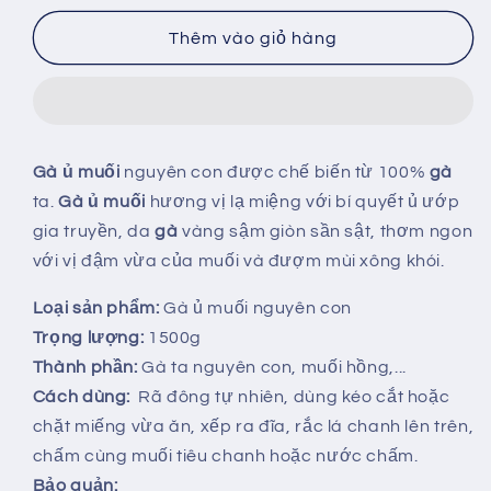
lượng
lượng
của
của
Thêm vào giỏ hàng
Gà
Gà
ủ
ủ
muối
muối
nguyên
nguyên
con
con
Gà ủ muối
nguyên con được chế biến từ 100%
gà
1000g
1000g
ta.
Gà ủ muối
hương vị lạ miệng với bí quyết ủ ướp
gia truyền, da
gà
vàng sậm giòn sần sật, thơm ngon
với vị đậm vừa của muối và đượm mùi xông khói.
Loại sản phẩm:
Gà ủ muối nguyên con
Trọng lượng:
1500g
Thành phần:
Gà ta nguyên con, muối hồng,...
Cách dùng:
Rã đông tự nhiên, dùng kéo cắt hoặc
chặt miếng vừa ăn, xếp ra đĩa, rắc lá chanh lên trên,
chấm cùng muối tiêu chanh hoặc nước chấm.
Bảo quản: