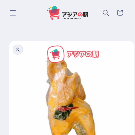
Chuyển
đến nội
Giỏ
dung
hàng
Chuyển
đến
thông
tin sản
phẩm