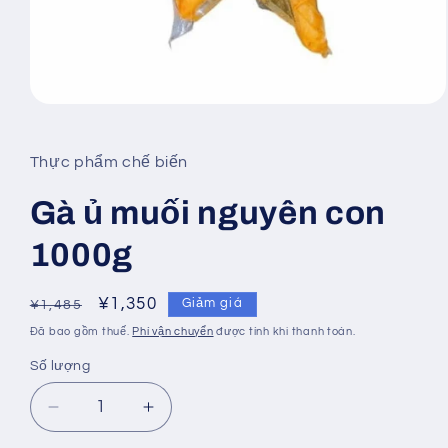
Mở
phương
tiện
1
Thực phẩm chế biến
trong
hộp
tương
Gà ủ muối nguyên con
tác
1000g
Giá
Giá
¥1,350
Giảm giá
¥1,485
thông
ưu
Đã bao gồm thuế.
Phí vận chuyển
được tính khi thanh toán.
thường
đãi
Số lượng
Số
lượng
Giảm
Tăng
số
số